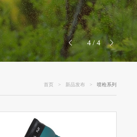
1
/
4
首页
>
新品发布
>
喷枪系列